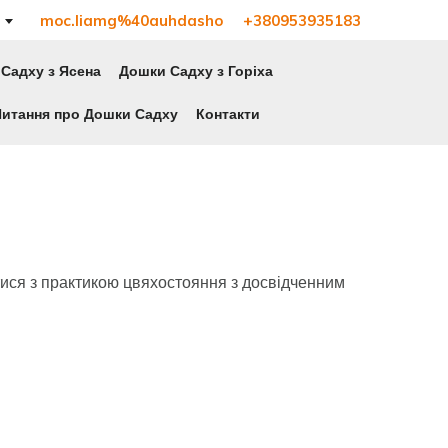
moc.liamg%40auhdasho
+380953935183
Садху з Ясена
Дошки Садху з Горіха
Питання про Дошки Садху
Контакти
ся з практикою цвяхостояння з досвідченним