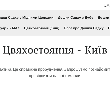
UA
шки Садху з Мідними Цвяхами
Дошки Садху з Дубу
Дошки 
уари - МАК
Цвяхостояння (Київ)
Блог про Дошки Садху
Цвяхостояння - Київ
актика. Це справжне пробудження. Запрошуємо познайомити
провідником нашої команди.