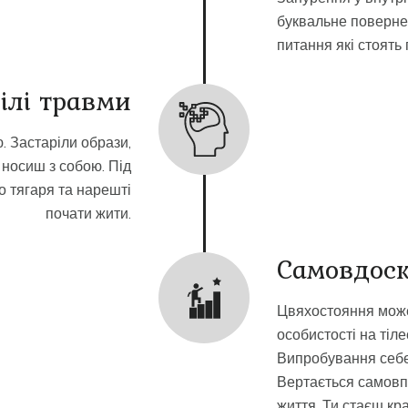
буквальне поверне
питання які стоять
ілі травми
. Застаріли образи,
и носиш з собою. Під
 тягаря та нарешті
почати жити.
Самовдос
Цвяхостояння може
особистості на тіл
Випробування себе,
Вертається самовп
життя. Ти стаєш кр