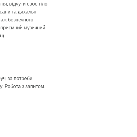
ня, відчути своє тіло
сани та дихальні
ктаж безпечного
, приємний музичний
он)
уч, за потреби
у. Робота з запитом.