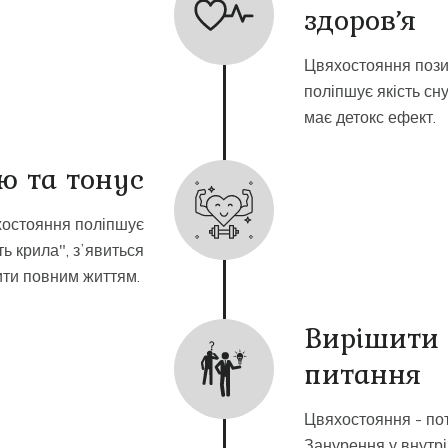
здоровʼя
Цвяхостояння пози
поліпшує якість сн
має детокс ефект.
ю та тонус
хостояння поліпшує
ть крила", зʼявиться
жити повним життям.
Вирішити 
питання
Цвяхостояння - по
Занурення у внутріш