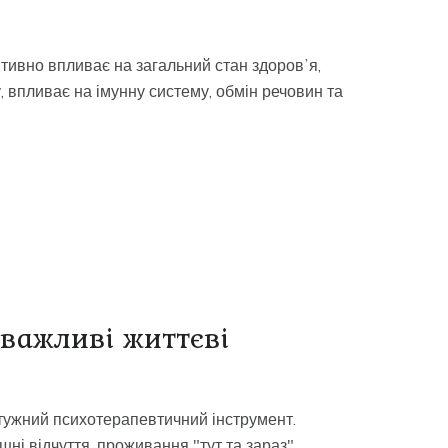
тивно впливає на загальний стан здоровʼя,
у, впливає на імунну систему, обмін речовин та
важливі життєві
тужний психотерапевтичний інструмент.
ні відчуття, проживання "тут та зараз" ,