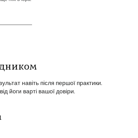
відником
ультат навіть після першої практики.
ід йоги варті вашої довіри.
а