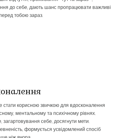
ння до себе, дають шанс пропрацювати важливі
 перед тобою зараз.
коналення
 стати корисною звичкою для вдосконалення
есному, ментальному та психічному рівнях.
 загартовування себе, досягнути мети.
евненість, формується усвідомлений спосіб
аще ніж вчора.