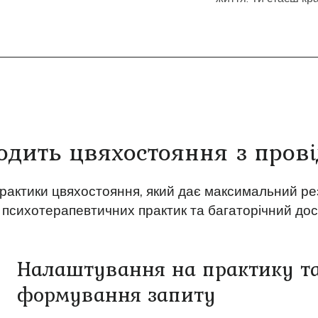
одить цвяхостояння з про
практики цвяхостояння, який дає максимальний рез
 психотерапевтичних практик та багаторічний досв
Налаштування на практику т
формування запиту