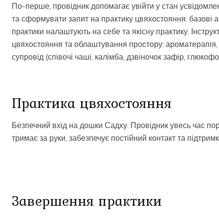
По-перше, провідник допомагає увійти у стан усвідомлен
та сформувати запит на практику цвяхостояння: базові а
практики налаштують на себе та якісну практику. Інстру
цвяхостояння та облаштування простору: ароматерапія
супровід (співочі чаші, калімба, дзвіночок зафір, глюкоф
Практика цвяхостояння
Безпечний вхід на дошки Садху. Провідник увесь час пор
тримає за руки, забезпечує постійний контакт та підтримк
Завершення практики