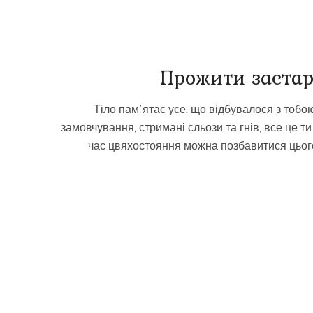
Прожити застар
Тіло памʼятає усе, що відбувалося з тобою
замовчування, стримані сльози та гнів, все це т
час цвяхостояння можна позбавитися цього