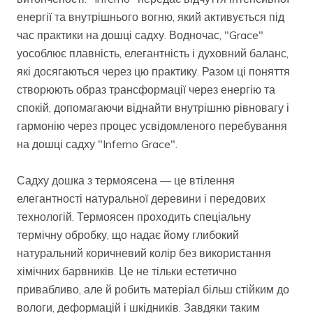
енергії та внутрішнього вогню, який активується під
час практики на дошці садху. Водночас, "Grace"
уособлює плавність, елегантність і духовний баланс,
які досягаються через цю практику. Разом ці поняття
створюють образ трансформації через енергію та
спокій, допомагаючи віднайти внутрішню рівновагу і
гармонію через процес усвідомленого перебування
на дошці садху "Inferno Grace".
Садху дошка з термоясена — це втілення
елегантності натуральної деревини і передових
технологій. Термоясен проходить спеціальну
термічну обробку, що надає йому глибокий
натуральний коричневий колір без використання
хімічних барвників. Це не тільки естетично
привабливо, але й робить матеріал більш стійким до
вологи, деформацій і шкідників. Завдяки таким