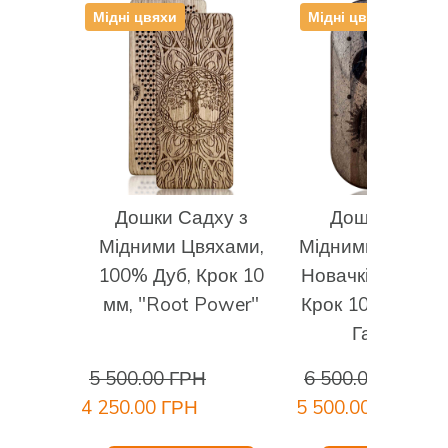
Мідні цвяхи
Мідні цвяхи
довкола, концентруйтеся на очікуваному
позитивному ефекті від практики цвяхостояння.
Тривалість практики:
Для першого разу спробуйте
протриматися хоча б 1 хвилину. З кожним наступним
разом намагайтеся збільшити час практики хоча б на
30 секунд. Якщо вам дуже важко босоніж, одягніть
тонкі бавовняні шкарпетки. Коли зможете вистояти 5
хвилин, біль вщухне і ви зможете стояти скільки вам
Дошки Садху з
Дошка Садху
забажається.
Мідними Цвяхами,
Мідними цвяхам
Закінчення практики:
З видихом зійдіть з дошок
100% Дуб, Крок 10
Новачків, 100% Г
Садху використовуючи підтримку або без неї.
мм, "Root Power"
Крок 10мм, "Не
Відчуйте свої стопи на поверхні підлоги. Відчуйте
Гармонія"
своє тіло. Подякуйте йому та Всесвіту за цю практику,
за можливість практикувати цвяхостояння.
5 500.00 ГРН
6 500.00 ГРН
Спостерігайте зміни. Насолоджуйтесь.
4 250.00 ГРН
5 500.00 ГРН