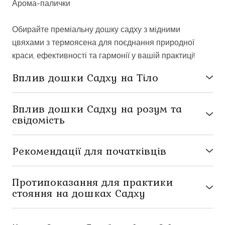
Арома-палички
Обирайте преміальну дошку садху з мідними
цвяхами з термоясена для поєднання природної
краси, ефективності та гармонії у вашій практиці!
Вплив дошки Садху на Тіло
● стимуляція акупунктурних точок, що активують
відновлюючі процеси;
Вплив дошки Садху на розум та
● позбавлення від м'язових блоків і затисків;
свідомість
● стимуляція кровообігу, обміну речовин,
● контроль над емоціями;
природного очищення організму;
● навички прийняття та відпускання болю;
Рекомендації для початківців
● зниження больового порогу.
● розслаблення, відчуття радості, задоволення;
Атмосфера:
Підготуйте місце для практики
● покращення концентрації уваги;
медитації на цвяхах: розстеліть йогамат, запаліть
Протипоказання для практики
● заземлення;
свічки та аромапалички, увімкніть розслаблюючу
стояння на дошках Садху
● фокусування;
музику.
● вагітність,
● відновлення внутрішніх ресурсів;
Налаштування:
Встаньте перед дошками Садху та
● онкологічні захворювання,
● усвідомленість.