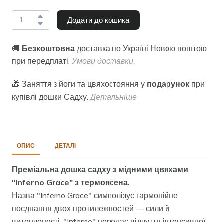
Додати до кошика
🚚
Безкоштовна
доставка по Україні Новою поштою
при передплаті.
Умови доставки.
🎁 Заняття з йоги та цвяхостояння у
подарунок
при
купівлі дошки Садху.
Детальніше
ОПИС
ДЕТАЛІ
Преміальна дошка садху з мідними цвяхами
"Inferno Grace" з термоясена.
Назва "Inferno Grace" символізує гармонійне
поєднання двох протилежностей — сили й
витонченості. "Inferno" передає відчуття інтенсивної