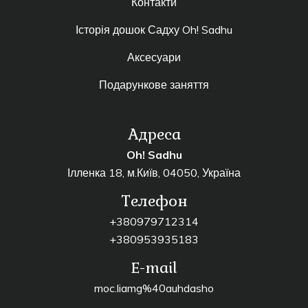
Контакти
Історія дошок Садху Oh! Sadhu
Аксесуари
Подарункове заняття
Адреса
Oh! Sadhu
Ілленка 18, м.Київ, 04050, Україна
Телефон
+380979712314
+380953935183
E-mail
moc.liamg%40auhdasho