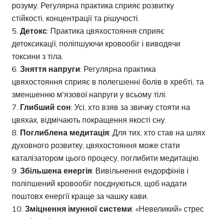
розуму. Регулярна практика сприяє розвитку
стійкості, концентрації та рішучості.
Детокс
: Практика цвяхостояння сприяє
детоксикації, поліпшуючи кровообіг і виводячи
токсини з тіла.
Зняття напруги
: Регулярна практика
цвяхостояння сприяє в полегшенні болів в хребті, та
зменшенню м'язової напруги у всьому тілі.
Глибший сон
: Усі, хто взяв за звичку стояти на
цвяхах, відмічають покращення якості сну.
Поглиблена медитація
: Для тих, хто став на шлях
духовного розвитку, цвяхостояння може стати
каталізатором цього процесу, поглибити медитацію.
Збільшена енергія
: Вивільнення ендорфінів і
поліпшений кровообіг поєднуються, щоб надати
поштовх енергії краще за чашку кави.
Зміцнення імунної системи
: «Невеликий» стрес