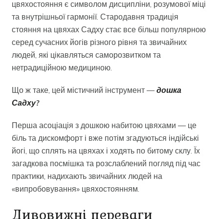
цвяхостояння є символом дисципліни, розумової міці
та внутрішньої гармонії. Стародавня традиція
стояння на цвяхах Садху стає все більш популярною
серед сучасних йогів різного рівня та звичайних
людей, які цікавляться саморозвитком та
нетрадиційною медициною.
Що ж таке, цей містичний інструмент —
дошка
Садху
?
Перша асоціація з дошкою набитою цвяхами — це
біль та дискомфорт і вже потім згадуються індійські
йогі, що сплять на цвяхах і ходять по битому склу. Їх
загадкова посмішка та розслаблений погляд під час
практики, надихають звичайних людей на
«випробовування» цвяхостоянням.
Дивовижні переваги