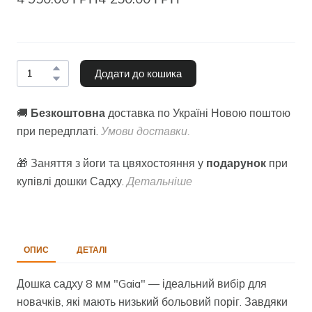
Додати до кошика
🚚
Безкоштовна
доставка по Україні Новою поштою
при передплаті.
Умови доставки.
🎁 Заняття з йоги та цвяхостояння у
подарунок
при
купівлі дошки Садху.
Детальніше
ОПИС
ДЕТАЛІ
Дошка садху 8 мм "Gaia" — ідеальний вибір для
новачків, які мають низький больовий поріг. Завдяки