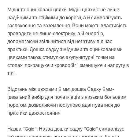
Мідні та оцинковані цвяхи: Мідні цвяхи є не лише
надійними та стійкими до корозії, а й символізують
заспокоєння та заземлення. Вони мають властивість
проводити не лише електрику, а й енергію,
допомагаючи звільнитися від негативу під час
практики. Дошка садху з мідними та оцинкованими
цвяхами також стимулює акупунктурні точки на
стопах, покращуючи кровообіг і зменшуючи напругу в
тілі.
Відстань між цвяхами 8 мм: дошка Садху 8мм-
ідеальний вибір для початківців з низьким больовим
порогом, дозволяючи поступово адаптуватися до
практики цвяхостояння.
Назва "Gaia": Назва дошки садху "Gaia" символізує
зв’язок із природою, землею та гармонією. Дошка