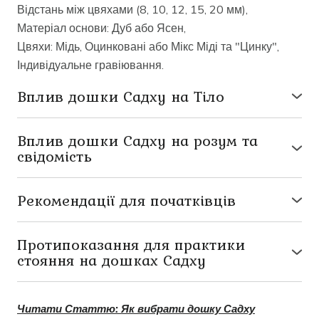
Відстань між цвяхами (8, 10, 12, 15, 20 мм),
Матеріал основи: Дуб або Ясен,
Цвяхи: Мідь, Оцинковані або Мікс Міді та "Цинку",
Індивідуальне гравіювання.
Вплив дошки Садху на Тіло
● стимуляція акупунктурних точок, що активують
відновлюючі процеси;
Вплив дошки Садху на розум та
● позбавлення від м'язових блоків і затисків;
свідомість
● стимуляція кровообігу, обміну речовин,
● контроль над емоціями;
природного очищення організму;
● навички прийняття та відпускання болю;
Рекомендації для початківців
● зниження больового порогу.
● розслаблення, відчуття радості, задоволення;
Атмосфера:
Підготуйте місце для практики
● покращення концентрації уваги;
медитації на цвяхах: розстеліть йогамат, запаліть
Протипоказання для практики
● заземлення;
свічки та аромапалички, увімкніть розслаблюючу
стояння на дошках Садху
● фокусування;
музику.
● вагітність,
● відновлення внутрішніх ресурсів;
Налаштування:
Встаньте перед дошками Садху та
● онкологічні захворювання,
● усвідомленість.
Читати Статтю: Як вибрати дошку Садху
уявіть, як ви стаєте на них, як стоїте. Дайте відповідь
● підвищена температура,