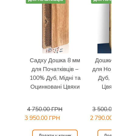
довкола, концентруйтеся на очікуваному
позитивному ефекті від практики цвяхостояння.
Тривалість практики:
Для першого разу спробуйте
протриматися хоча б 1 хвилину. З кожним наступним
разом намагайтеся збільшити час практики хоча б на
30 секунд. Якщо вам дуже важко босоніж, одягніть
тонкі бавовняні шкарпетки. Коли зможете вистояти 5
хвилин, біль вщухне і ви зможете стояти скільки вам
Садху Дошка 8 мм
Дошки Садху 8
забажається.
для Початківців –
для Новачків –
Закінчення практики:
З видихом зійдіть з дошок
100% Дуб, Мідні та
Дуб, Оцинков
Садху використовуючи підтримку або без неї.
Оцинковані Цвяхи
Цвяхи для Ні
Відчуйте свої стопи на поверхні підлоги. Відчуйте
своє тіло. Подякуйте йому та Всесвіту за цю практику,
за можливість практикувати цвяхостояння.
4 750.00 ГРН
3 500.00 ГРН
Спостерігайте зміни. Насолоджуйтесь.
3 950.00 ГРН
2 790.00 ГРН
Додати у кошик
Додати у коши