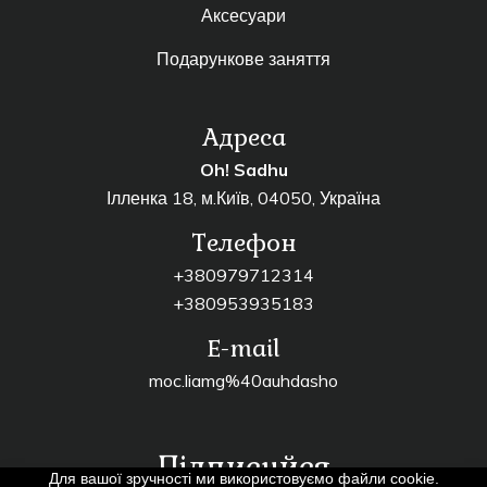
Аксесуари
Подарункове заняття
Адреса
Oh! Sadhu
Ілленка 18, м.Київ, 04050, Україна
Телефон
+380979712314
+380953935183
E-mail
moc.liamg%40auhdasho
Підписуйся
Для вашої зручності ми використовуємо файли cookie.