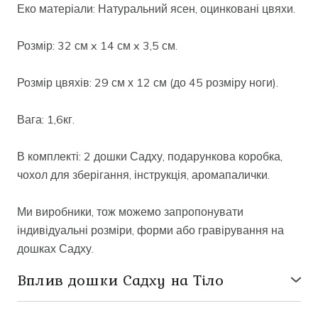
Еко матеріали: Натуральний ясен, оцинковані цвяхи.
Розмір: 32 см x 14 см x 3,5 см.
Розмір цвяхів: 29 см х 12 см (до 45 розміру ноги).
Вага: 1,6кг.
В комплекті: 2 дошки Садху, подарункова коробка,
чохол для зберігання, інструкція, аромапалички.
Ми виробники, тож можемо запропонувати
індивідуальні розміри, форми або гравірування на
дошках Садху.
Вплив дошки Садху на Тіло
● стимуляція акупунктурних точок, що активують
відновлюючі процеси;