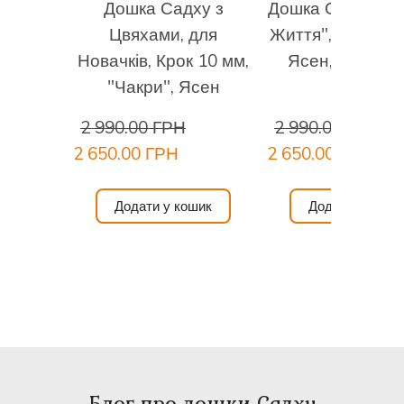
Дошка Садху з
Дошка Садху "Д
забажається.
Цвяхами, для
Життя", Натура
Закінчення практики:
З видихом зійдіть з дошок
Новачків, Крок 10 мм,
Ясен, Крок 10
Садху використовуючи підтримку або без неї.
"Чакри", Ясен
Відчуйте свої стопи на поверхні підлоги. Відчуйте
своє тіло. Подякуйте йому та Всесвіту за цю практику,
2 990.00 ГРН
2 990.00 ГРН
за можливість практикувати цвяхостояння.
2 650.00 ГРН
2 650.00 ГРН
Спостерігайте зміни. Насолоджуйтесь.
Додати у кошик
Додати у коши
Блог про дошки Садху