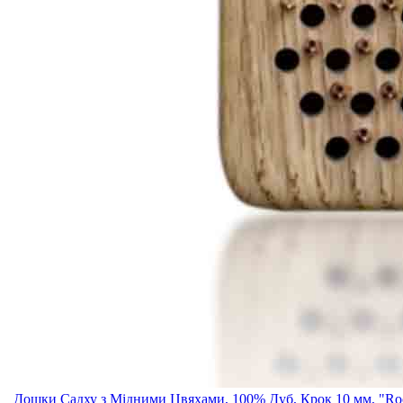
Дошки Садху з Мідними Цвяхами, 100% Дуб, Крок 10 мм, "Ro