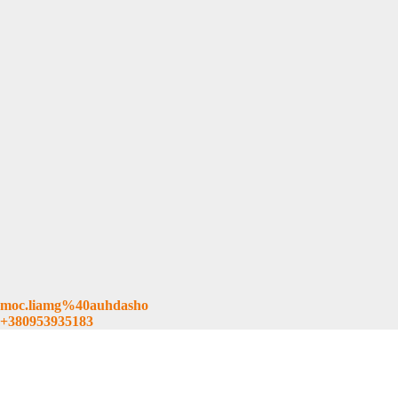
UA
RU
moc.liamg%40auhdasho
+380953935183
Дошка Садху - Купити Цвяхи для Стояння
Дошки Садху з Горіха