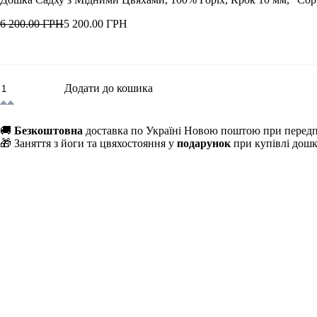
6 200.00 ГРН
5 200.00 ГРН
Додати до кошика
🚚
Безкоштовна
доставка по Україні Новою поштою при передп
🎁 Заняття з йоги та цвяхостояння у
подарунок
при купівлі дошк
Опис
Деталі
Додаток
Дошка Садху з мідними цвяхами з натурального горіха
– це п
змінюватися від бежевого до чорного, що робить кожну дошку ма
Переваги Садху дошки "CopperNut"
Мідні цвяхи – оптимальний варіант для тих, хто бажає отримати 
набуває красивого патинового ефекту.