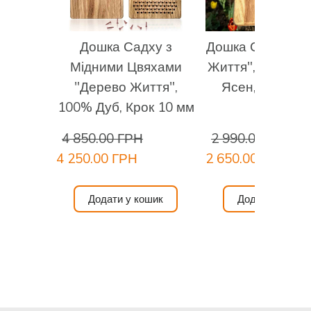
30 секунд. Якщо вам дуже важко босоніж, одягніть
тонкі бавовняні шкарпетки. Коли зможете вистояти 5
хвилин, біль вщухне і ви зможете стояти скільки вам
Дошка Садху з
Дошка Садху "Д
забажається.
Мідними Цвяхами
Життя", Натура
Закінчення практики:
З видихом зійдіть з дошок
"Дерево Життя",
Ясен, Крок 10
Садху використовуючи підтримку або без неї.
100% Дуб, Крок 10 мм
Відчуйте свої стопи на поверхні підлоги. Відчуйте
своє тіло. Подякуйте йому та Всесвіту за цю практику,
4 850.00 ГРН
2 990.00 ГРН
за можливість практикувати цвяхостояння.
4 250.00 ГРН
2 650.00 ГРН
Спостерігайте зміни. Насолоджуйтесь.
Додати у кошик
Додати у коши