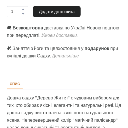
Додати до кошика
🚚
Безкоштовна
доставка по Україні Новою поштою
при передплаті.
Умови доставки.
🎁 Заняття з йоги та цвяхостояння у
подарунок
при
купівлі дошки Садху.
Детальніше
ОПИС
Дошка садху "Дерево Життя" є чудовим вибором для
тих, хто обирає якісні, елегантні та натуральні речі. Ця
дошка садху виготовлена з якісного натурального
ясена. Неперевершений колір "магічний палісандр"
надає дошці сучасний та елегантний вигляд, а