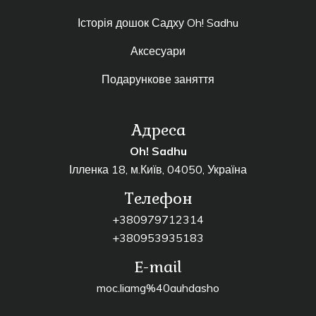
Історія дошок Садху Oh! Sadhu
Аксесуари
Подарункове заняття
Адреса
Oh! Sadhu
Ілленка 18, м.Київ, 04050, Україна
Телефон
+380979712314
+380953935183
E-mail
moc.liamg%40auhdasho